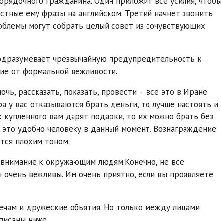
орядочного гражданина. Один приложит все усилия, чтоб
стные ему фразы на английском. Третий начнет звонить
роблемы могут собрать целый совет из сочувствующих
подразумевает чрезвычайную предупредительность к
ние от формальной вежливости.
ь, рассказать, показать, провести – все это в Иране
ра у вас отказываются брать деньги, то лучше настоять и
рх купленного вам дарят подарки, то их можно брать без
о это удобно человеку в данный момент. Вознаграждение
ется плохим тоном.
 внимание к окружающим людям.Конечно, не все
 очень вежливы. Им очень приятно, если вы проявляете
ечам и дружеские объятия. Но только между лицами
писаны ниже.