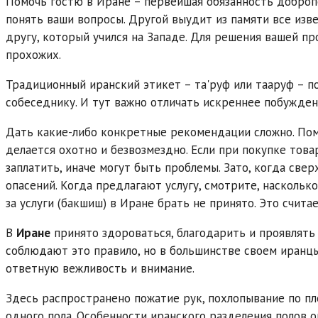
Помочь гостю в Иране – первейшая обязанность доброп
понять ваши вопросы. Другой выудит из памяти все изве
другу, который учился на Западе. Для решения вашей п
прохожих.
Традиционный иранский этикет – та'руф или тааруф – 
собеседнику. И тут важно отличать искреннее побужде
Дать какие-либо конкретные рекомендации сложно. Помоч
делается охотно и безвозмездно. Если при покупке това
заплатить, иначе могут быть проблемы. Зато, когда све
опасений. Когда предлагают услугу, смотрите, наскольк
за услуги (бакшиш) в Иране брать не принято. Это счита
В
Иране
принято здороваться, благодарить и проявлять
соблюдают это правило, но в большинстве своем иранцы
ответную вежливость и внимание.
Здесь распространено пожатие рук, похлопывание по пл
одного пола. Особенности иранского разделения полов о