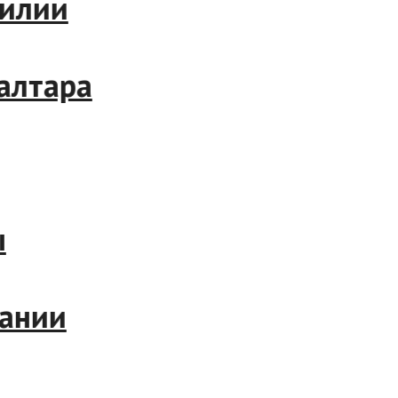
лии
тара
нии