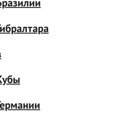
азилии
бралтара
бы
рмании