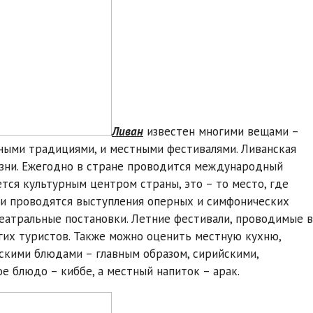
Ливан
известен многими вещами –
ьными традициями, и местными фестивалями. Ливанская
изни. Ежегодно в стране проводится международный
тся культурным центром страны, это – то место, где
 и проводятся выступления оперных и симфонических
еатральные постановки. Летние фестивали, проводимые в
огих туристов. Также можно оценить местную кухню,
кими блюдами – главным образом, сирийскими,
е блюдо – киббе, а местный напиток – арак.