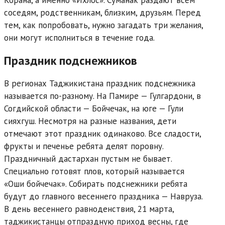
Корана, а именно «Ихлос». Суманак раздают всем
соседям, родственникам, близким, друзьям. Перед
тем, как попробовать, нужно загадать три желания,
они могут исполниться в течение года.
Праздник подснежников
В регионах Таджикистана праздник подснежника
называется по-разному. На Памире — Гулгардони, в
Согдийской области — Бойчечак, на юге — Гули
сияхгуш. Несмотря на разные названия, дети
отмечают этот праздник одинаково. Все сладости,
фрукты и печенье ребята делят поровну.
Праздничный дастархан пустым не бывает.
Специально готовят плов, который называется
«Оши бойчечак». Собирать подснежники ребята
будут до главного весеннего праздника — Навруза.
В день весеннего равноденствия, 21 марта,
таджикистанцы отпраздную приход весны, где