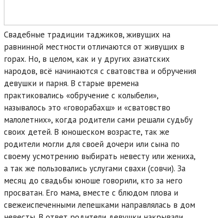
Свадебные традиции таджиков, живущих на
равнинной местности отличаются от живущих в
горах. Но, в целом, как и у других азиатских
народов, всё начинаются с сватовства и обручения
девушки и парня. В старые времена
практиковались «обручение с колыбели»,
называлось это «говорабахш» и «сватовство
малолетних», когда родители сами решали судьбу
своих детей. В юношеском возрасте, так же
родители могли для своей дочери или сына по
своему усмотрению выбирать невесту или жениха,
а так же пользовались услугами свахи (совчи). За
месяц до свадьбы юноше говорили, кто за него
просватан. Его мама, вместе с блюдом плова и
свежеиспеченными лепешками направлялась в дом
невесты. В ответ родители девушки накрывали