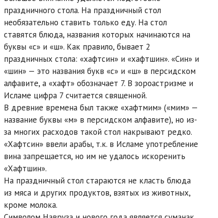
праздничного стола. На праздничный стол
необязательно ставить только еду. На стол
ставятся блюда, названия которых начинаются на
буквы «с» и «ш». Как правило, бывает 2
праздничных стола: «хафтсин» и «хафтшин». «Син» и
«шин» — это названия букв «с» и «ш» в персидском
алфавите, а «хафт» обозначает 7. В зороастризме и
Исламе цифра 7 считается священной.
В древние времена был также «хафтмим» («мим» —
название буквы «м» в персидском алфавите), но из-
за многих расходов такой стол накрывают редко.
«Хафтсин» ввели арабы, т.к. в Исламе употребление
вина запрещается, но им не удалось искоренить
«Хафтшин».
На праздничный стол стараются не класть блюда
из мяса и других продуктов, взятых из животных,
кроме молока.
Символом Навруза и нового года является суманак