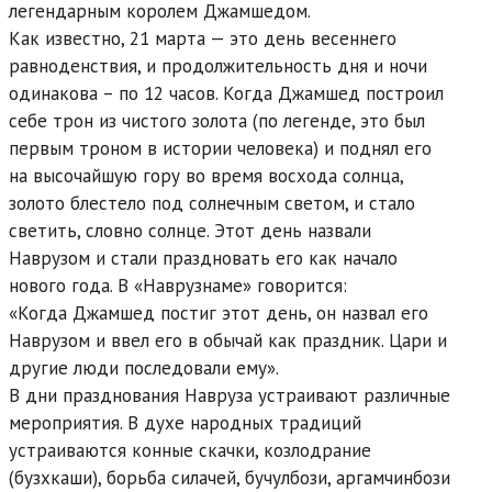
легендарным королем Джамшедом.
Как известно, 21 марта — это день весеннего
равноденствия, и продолжительность дня и ночи
одинакова – по 12 часов. Когда Джамшед построил
себе трон из чистого золота (по легенде, это был
первым троном в истории человека) и поднял его
на высочайшую гору во время восхода солнца,
золото блестело под солнечным светом, и стало
светить, словно солнце. Этот день назвали
Наврузом и стали праздновать его как начало
нового года. В «Наврузнаме» говорится:
«Когда Джамшед постиг этот день, он назвал его
Наврузом и ввел его в обычай как праздник. Цари и
другие люди последовали ему».
В дни празднования Навруза устраивают различные
мероприятия. В духе народных традиций
устраиваются конные скачки, козлодрание
(бузхкаши), борьба силачей, бучулбози, аргамчинбози