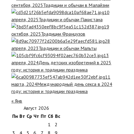
сентября, 2025
Традиции и обычаи в Малайзии
10
апреля, 2025
Традиции и обычаи Пакистана
19
октября, 2025
Традиции Французов
28
апреля, 2023
Традиции и обычаи Мальты
13
апреля, 2024
День детских изобретений в 2025
году: история и традиции праздника
11
марта, 2024
Международный день секса в 2024
году: история и традиции праздника
« Янв
Август 2026
Пн
Вт
Ср
Чт
Пт
Сб
Вс
1
2
3
4
5
6
7
8
9