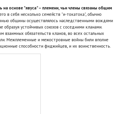
на основе "явуса" – племени, чьи члены связаны общим
его в себя несколько семейств "и-токатока", обычно
изнью общины осуществлялось наследственными вождями
не образуя устойчивых союзов с соседними кланами.
м взаимных обязательств кланов, во всех остальных
али. Межплеменные и межостровные войны били вполне
ционные способности фиджийцев, и их воинственность.