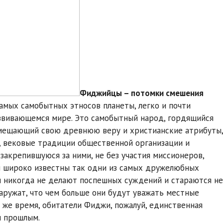
Фиджийцы – потомки смешения
амых самобытных этносов планеты, легко и почти
звивающемся мире. Это самобытный народ, гордящийся
вмещающий свою древнюю веру и христианские атрибуты,
 вековые традиции общественной организации и
акрепившуюся за ними, не без участия миссионеров,
ы широко известны так одни из самых дружелюбных
и никогда не делают поспешных суждений и стараются не
наружат, что чем больше они будут уважать местные
о же время, обитатели Фиджи, пожалуй, единственная
м прошлым.