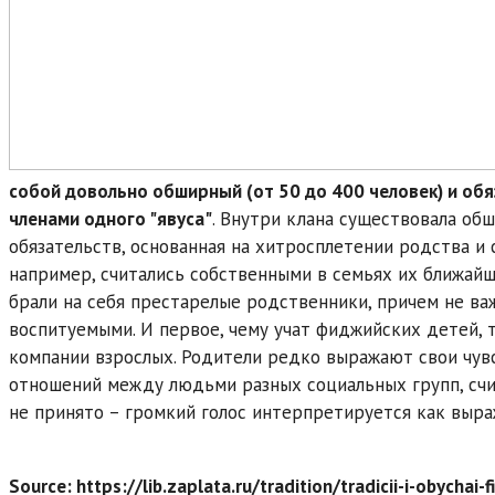
собой довольно обширный (от 50 до 400 человек) и обя
членами одного "явуса"
. Внутри клана существовала об
обязательств, основанная на хитросплетении родства и 
например, считались собственными в семьях их ближайш
брали на себя престарелые родственники, причем не важ
воспитуемыми. И первое, чему учат фиджийских детей, т
компании взрослых. Родители редко выражают свои чувс
отношений между людьми разных социальных групп, счи
не принято – громкий голос интерпретируется как выра
Source: https://lib.zaplata.ru/tradition/tradicii-i-obychai-f