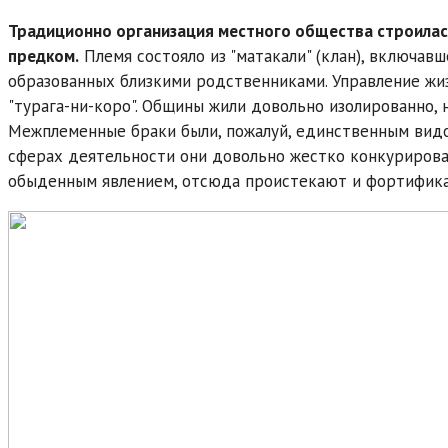
Традиционно организация местного общества строилась 
предком.
Племя состояло из "матакали" (клан), включавш
образованных близкими родственниками. Управление ж
"турага-ни-коро". Общины жили довольно изолированно, 
Межплеменные браки были, пожалуй, единственным видо
сферах деятельности они довольно жестко конкуриров
обыденным явлением, отсюда проистекают и фортифика