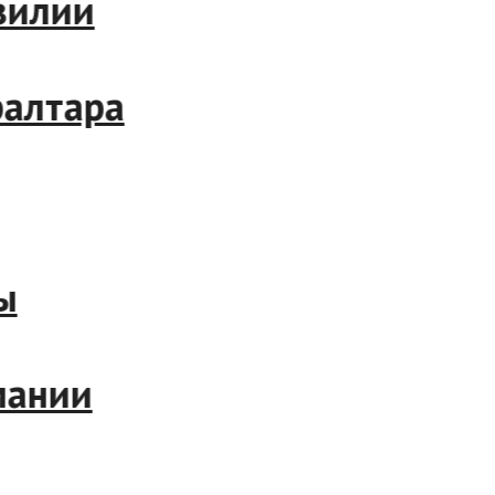
лии
лтара
нии