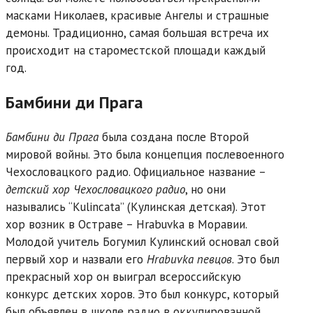
масками Николаев, красивые Ангелы и страшные
демоны. Традиционно, самая большая встреча их
происходит на староместской площади каждый
год.
Бамбини ди Прага
Бамбини ди Прага
была создана после Второй
мировой войны. Это была концепция послевоенного
Чехословацкого радио. Официальное название –
детский хор Чехословацкого радио
, но они
назывались “Kulincata” (Кулинская детская). Этот
хор возник в Остраве – Hrabuvka в Моравии.
Молодой учитель Богумил Кулинский основал свой
первый хор и назвали его
Hrabuvka певцов
. Это был
прекрасный хор он выиграл всероссийскую
конкурс детских хоров. Это был конкурс, который
был объявлен в школе радио в оккупированной