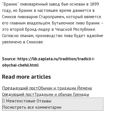
“Браник” пивоваренный завод был основан в 1899
году, но Браник в настоящее время движется в
Смихов пивоварня Старопрамен, который является
его главным владельцем. Бутылочное пиво Браник –
это второй брэнд-лидер в Чешской Республике.
Согласно планам, производство пива будет вдвойне
увеличено в Смихове.
Source: https://lib.zaplata.ru/tradition/tradicii-i-
obychai-chehii.html
Read more articles
Предыдущий пост
Обычаи и традиции Йемена
Следующий пост
Традиции и обычаи Гренады
Межтекстовые Отзывы
Посмотреть все комментарии