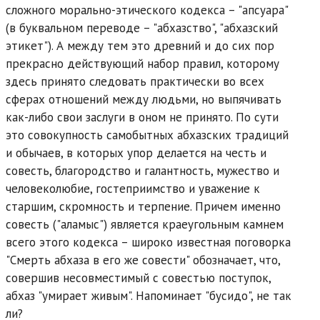
сложного морально-этического кодекса – "апсуара"
(в буквальном переводе – "абхазство", "абхазский
этикет"). А между тем это древний и до сих пор
прекрасно действующий набор правил, которому
здесь принято следовать практически во всех
сферах отношений между людьми, но выпячивать
как-либо свои заслуги в оном не принято. По сути
это совокупность самобытных абхазских традиций
и обычаев, в которых упор делается на честь и
совесть, благородство и галантность, мужество и
человеколюбие, гостеприимство и уважение к
старшим, скромность и терпение. Причем именно
совесть ("аламыс") является краеугольным камнем
всего этого кодекса – широко известная поговорка
"Смерть абхаза в его же совести" обозначает, что,
совершив несовместимый с совестью поступок,
абхаз "умирает живым". Напоминает "бусидо", не так
ли?