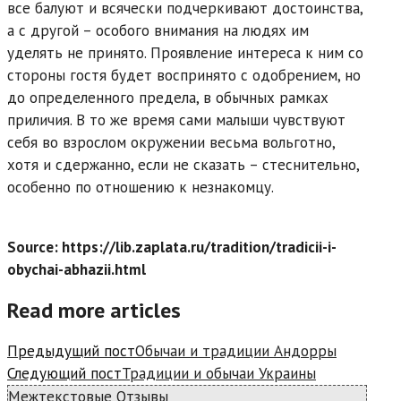
все балуют и всячески подчеркивают достоинства,
а с другой – особого внимания на людях им
уделять не принято. Проявление интереса к ним со
стороны гостя будет воспринято с одобрением, но
до определенного предела, в обычных рамках
приличия. В то же время сами малыши чувствуют
себя во взрослом окружении весьма вольготно,
хотя и сдержанно, если не сказать – стеснительно,
особенно по отношению к незнакомцу.
Source: https://lib.zaplata.ru/tradition/tradicii-i-
obychai-abhazii.html
Read more articles
Предыдущий пост
Обычаи и традиции Андорры
Следующий пост
Традиции и обычаи Украины
Межтекстовые Отзывы